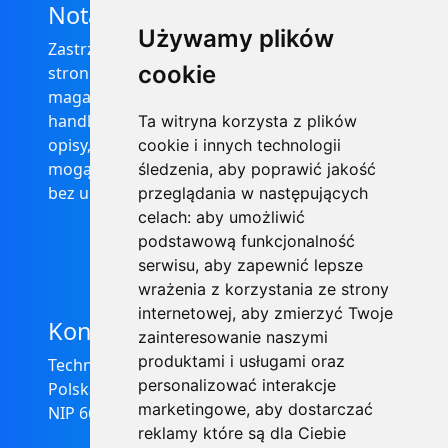
Nota prawna
Używamy plików
Zastrzega się, że informacje zamieszczone na
cookie
stronie internetowej https://informator-
magazynowy.technical.pl/ nie stanowią oferty
handlowej w rozumieniu prawa, ponadto
Ta witryna korzysta z plików
opisy, dane techniczne i pozostałe informacje
cookie i innych technologii
mogą ulec zmianie bez podania przyczyny i
śledzenia, aby poprawić jakość
bez uprzedzenia.
przeglądania w następujących
celach:
aby umożliwić
podstawową funkcjonalność
serwisu
,
aby zapewnić lepsze
wrażenia z korzystania ze strony
internetowej
,
aby zmierzyć Twoje
Kontakt
zainteresowanie naszymi
produktami i usługami oraz
Technical Grzegorz Tęgos
personalizować interakcje
Polska, 62-600 Koło, ul. Toruńska 212
marketingowe
,
aby dostarczać
NIP 666-137-75-84, REGON 310288700
reklamy które są dla Ciebie