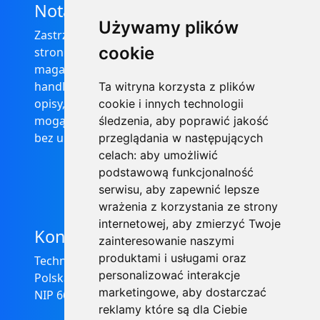
Nota prawna
Używamy plików
Zastrzega się, że informacje zamieszczone na
cookie
stronie internetowej https://informator-
magazynowy.technical.pl/ nie stanowią oferty
handlowej w rozumieniu prawa, ponadto
Ta witryna korzysta z plików
opisy, dane techniczne i pozostałe informacje
cookie i innych technologii
mogą ulec zmianie bez podania przyczyny i
śledzenia, aby poprawić jakość
bez uprzedzenia.
przeglądania w następujących
celach:
aby umożliwić
podstawową funkcjonalność
serwisu
,
aby zapewnić lepsze
wrażenia z korzystania ze strony
internetowej
,
aby zmierzyć Twoje
Kontakt
zainteresowanie naszymi
produktami i usługami oraz
Technical Grzegorz Tęgos
personalizować interakcje
Polska, 62-600 Koło, ul. Toruńska 212
marketingowe
,
aby dostarczać
NIP 666-137-75-84, REGON 310288700
reklamy które są dla Ciebie