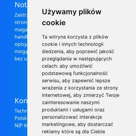
Nota prawna
Używamy plików
Zastrzega się, że informacje zamieszczone na
cookie
stronie internetowej https://informator-
magazynowy.technical.pl/ nie stanowią oferty
handlowej w rozumieniu prawa, ponadto
Ta witryna korzysta z plików
opisy, dane techniczne i pozostałe informacje
cookie i innych technologii
mogą ulec zmianie bez podania przyczyny i
śledzenia, aby poprawić jakość
bez uprzedzenia.
przeglądania w następujących
celach:
aby umożliwić
podstawową funkcjonalność
serwisu
,
aby zapewnić lepsze
wrażenia z korzystania ze strony
internetowej
,
aby zmierzyć Twoje
Kontakt
zainteresowanie naszymi
produktami i usługami oraz
Technical Grzegorz Tęgos
personalizować interakcje
Polska, 62-600 Koło, ul. Toruńska 212
marketingowe
,
aby dostarczać
NIP 666-137-75-84, REGON 310288700
reklamy które są dla Ciebie