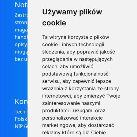
Nota prawna
Używamy plików
Zastrzega się, że informacje zamieszczone na
cookie
stronie internetowej https://informator-
magazynowy.technical.pl/ nie stanowią oferty
handlowej w rozumieniu prawa, ponadto
Ta witryna korzysta z plików
opisy, dane techniczne i pozostałe informacje
cookie i innych technologii
mogą ulec zmianie bez podania przyczyny i
śledzenia, aby poprawić jakość
bez uprzedzenia.
przeglądania w następujących
celach:
aby umożliwić
podstawową funkcjonalność
serwisu
,
aby zapewnić lepsze
wrażenia z korzystania ze strony
internetowej
,
aby zmierzyć Twoje
Kontakt
zainteresowanie naszymi
produktami i usługami oraz
Technical Grzegorz Tęgos
personalizować interakcje
Polska, 62-600 Koło, ul. Toruńska 212
marketingowe
,
aby dostarczać
NIP 666-137-75-84, REGON 310288700
reklamy które są dla Ciebie