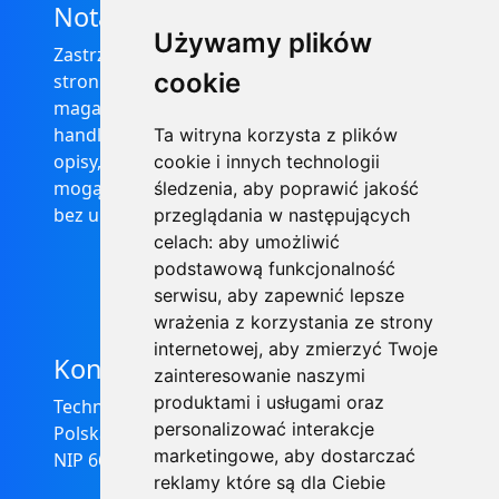
Nota prawna
Używamy plików
Zastrzega się, że informacje zamieszczone na
cookie
stronie internetowej https://informator-
magazynowy.technical.pl/ nie stanowią oferty
handlowej w rozumieniu prawa, ponadto
Ta witryna korzysta z plików
opisy, dane techniczne i pozostałe informacje
cookie i innych technologii
mogą ulec zmianie bez podania przyczyny i
śledzenia, aby poprawić jakość
bez uprzedzenia.
przeglądania w następujących
celach:
aby umożliwić
podstawową funkcjonalność
serwisu
,
aby zapewnić lepsze
wrażenia z korzystania ze strony
internetowej
,
aby zmierzyć Twoje
Kontakt
zainteresowanie naszymi
produktami i usługami oraz
Technical Grzegorz Tęgos
personalizować interakcje
Polska, 62-600 Koło, ul. Toruńska 212
marketingowe
,
aby dostarczać
NIP 666-137-75-84, REGON 310288700
reklamy które są dla Ciebie