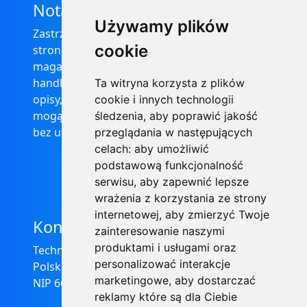
Nota prawna
Używamy plików
Zastrzega się, że informacje zamieszczone na
cookie
stronie internetowej https://informator-
magazynowy.technical.pl/ nie stanowią oferty
handlowej w rozumieniu prawa, ponadto
Ta witryna korzysta z plików
opisy, dane techniczne i pozostałe informacje
cookie i innych technologii
mogą ulec zmianie bez podania przyczyny i
śledzenia, aby poprawić jakość
bez uprzedzenia.
przeglądania w następujących
celach:
aby umożliwić
podstawową funkcjonalność
serwisu
,
aby zapewnić lepsze
wrażenia z korzystania ze strony
internetowej
,
aby zmierzyć Twoje
Kontakt
zainteresowanie naszymi
produktami i usługami oraz
Technical Grzegorz Tęgos
personalizować interakcje
Polska, 62-600 Koło, ul. Toruńska 212
marketingowe
,
aby dostarczać
NIP 666-137-75-84, REGON 310288700
reklamy które są dla Ciebie