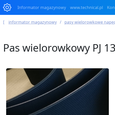
Informator magazynowy
www.technical.pl
Kon
informator magazynowy
pasy wielorowkowe nap
Pas wielorowkowy PJ 1