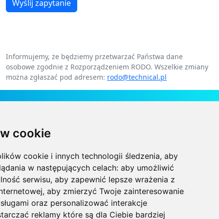
Wyślij zapytanie
Informujemy, że będziemy przetwarzać Państwa dane
osobowe zgodnie z Rozporządzeniem RODO. Wszelkie zmiany
można zgłaszać pod adresem:
rodo@technical.pl
Kontakt
w cookie
Technical Grzegorz Tęgos
Polska, 62-600 Koło, ul. Toruńska 212
lików cookie i innych technologii śledzenia, aby
NIP 666-137-75-84, REGON 310288700
lądania w następujących celach:
aby umożliwić
lność serwisu
,
aby zapewnić lepsze wrażenia z
+48 63-27-25-478
internetowej
,
aby zmierzyć Twoje zainteresowanie
sługami oraz personalizować interakcje
biuro@technical.pl
tarczać reklamy które są dla Ciebie bardziej