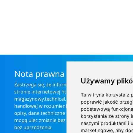
Nota prawna
Używamy plikó
Zastrzega się, że informacje zamieszczone na
stronie internetowej https://informator-
Ta witryna korzysta z p
magazynowy.technical.pl/ nie stanowią oferty
poprawić jakość przeg
handlowej w rozumieniu prawa, ponadto
podstawową funkcjona
opisy, dane techniczne i pozostałe informacje
korzystania ze strony 
mogą ulec zmianie bez podania przyczyny i
naszymi produktami i u
bez uprzedzenia.
marketingowe
,
aby dos