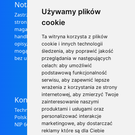
Nota prawna
Używamy plików
Zastrzega się, że informacje zamieszczone na
cookie
stronie internetowej https://informator-
magazynowy.technical.pl/ nie stanowią oferty
handlowej w rozumieniu prawa, ponadto
Ta witryna korzysta z plików
opisy, dane techniczne i pozostałe informacje
cookie i innych technologii
mogą ulec zmianie bez podania przyczyny i
śledzenia, aby poprawić jakość
bez uprzedzenia.
przeglądania w następujących
celach:
aby umożliwić
podstawową funkcjonalność
serwisu
,
aby zapewnić lepsze
wrażenia z korzystania ze strony
internetowej
,
aby zmierzyć Twoje
Kontakt
zainteresowanie naszymi
produktami i usługami oraz
Technical Grzegorz Tęgos
personalizować interakcje
Polska, 62-600 Koło, ul. Toruńska 212
marketingowe
,
aby dostarczać
NIP 666-137-75-84, REGON 310288700
reklamy które są dla Ciebie