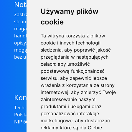
Nota prawna
Używamy plików
Zastrzega się, że informacje zamieszczone na
cookie
stronie internetowej https://informator-
magazynowy.technical.pl/ nie stanowią oferty
handlowej w rozumieniu prawa, ponadto
Ta witryna korzysta z plików
opisy, dane techniczne i pozostałe informacje
cookie i innych technologii
mogą ulec zmianie bez podania przyczyny i
śledzenia, aby poprawić jakość
bez uprzedzenia.
przeglądania w następujących
celach:
aby umożliwić
podstawową funkcjonalność
serwisu
,
aby zapewnić lepsze
wrażenia z korzystania ze strony
internetowej
,
aby zmierzyć Twoje
Kontakt
zainteresowanie naszymi
produktami i usługami oraz
Technical Grzegorz Tęgos
personalizować interakcje
Polska, 62-600 Koło, ul. Toruńska 212
marketingowe
,
aby dostarczać
NIP 666-137-75-84, REGON 310288700
reklamy które są dla Ciebie