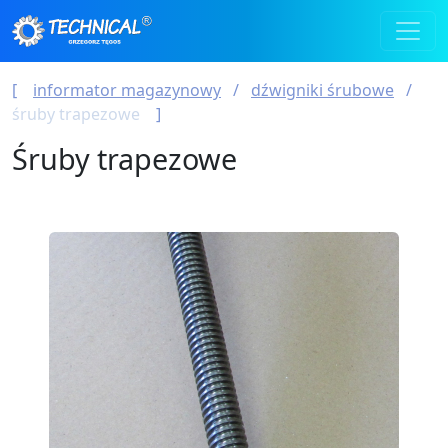
informator magazynowy
dźwigniki śrubowe
śruby trapezowe
Śruby trapezowe