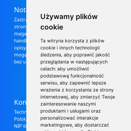
Nota prawna
Używamy plików
Zastrzega się, że informacje zamieszczone na
cookie
stronie internetowej https://informator-
magazynowy.technical.pl/ nie stanowią oferty
handlowej w rozumieniu prawa, ponadto
Ta witryna korzysta z plików
opisy, dane techniczne i pozostałe informacje
cookie i innych technologii
mogą ulec zmianie bez podania przyczyny i
śledzenia, aby poprawić jakość
bez uprzedzenia.
przeglądania w następujących
celach:
aby umożliwić
podstawową funkcjonalność
serwisu
,
aby zapewnić lepsze
wrażenia z korzystania ze strony
internetowej
,
aby zmierzyć Twoje
Kontakt
zainteresowanie naszymi
produktami i usługami oraz
Technical Grzegorz Tęgos
personalizować interakcje
Polska, 62-600 Koło, ul. Toruńska 212
marketingowe
,
aby dostarczać
NIP 666-137-75-84, REGON 310288700