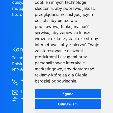
opisy, dane techniczne i pozostałe informacje
cookie i innych technologii
mogą ulec zmianie bez podania przyczyny i
śledzenia, aby poprawić jakość
bez uprzedzenia.
przeglądania w następujących
celach:
aby umożliwić
podstawową funkcjonalność
serwisu
,
aby zapewnić lepsze
wrażenia z korzystania ze strony
internetowej
,
aby zmierzyć Twoje
Kontakt
zainteresowanie naszymi
produktami i usługami oraz
Technical Grzegorz Tęgos
personalizować interakcje
Polska, 62-600 Koło, ul. Toruńska 212
marketingowe
,
aby dostarczać
NIP 666-137-75-84, REGON 310288700
reklamy które są dla Ciebie
+48 63-27-25-478
bardziej odpowiednie
.
biuro@technical.pl
Zgoda
www.technical.pl
Odmawiam