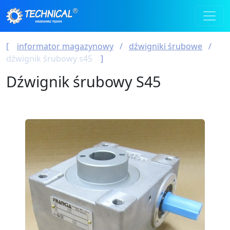
informator magazynowy
dźwigniki śrubowe
dźwignik śrubowy s45
Dźwignik śrubowy S45