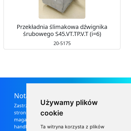
Przekładnia ślimakowa dźwignika
śrubowego S45.VT.TP.V.T (i=6)
20-5175
Nota prawna
Używamy plików
Zastrzega się, że informacje zamieszczone na
cookie
stronie internetowej https://informator-
magazynowy.technical.pl/ nie stanowią oferty
handlowej w rozumieniu prawa, ponadto
Ta witryna korzysta z plików